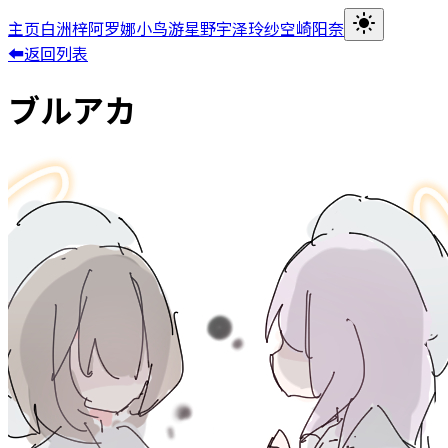
主页
白洲梓
阿罗娜
小鸟游星野
宇泽玲纱
空崎阳奈
⬅返回列表
ブルアカ