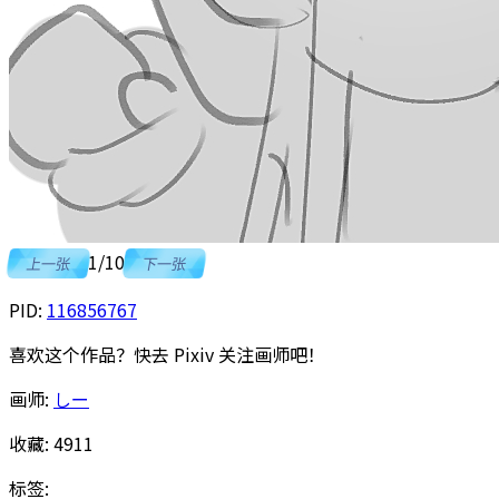
1
/
10
上一张
下一张
PID:
116856767
喜欢这个作品？快去 Pixiv 关注画师吧！
画师:
しー
收藏:
4911
标签: