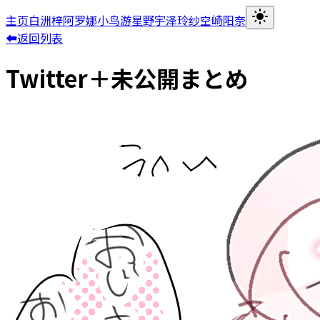
主页
白洲梓
阿罗娜
小鸟游星野
宇泽玲纱
空崎阳奈
⬅返回列表
Twitter＋未公開まとめ