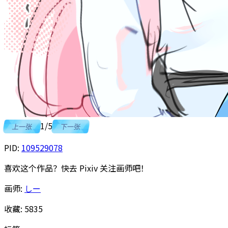
1
/
5
上一张
下一张
PID:
109529078
喜欢这个作品？快去 Pixiv 关注画师吧！
画师:
しー
收藏:
5835