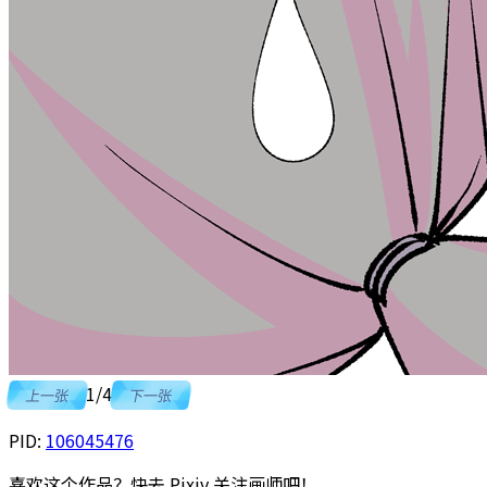
1
/
4
上一张
下一张
PID:
106045476
喜欢这个作品？快去 Pixiv 关注画师吧！