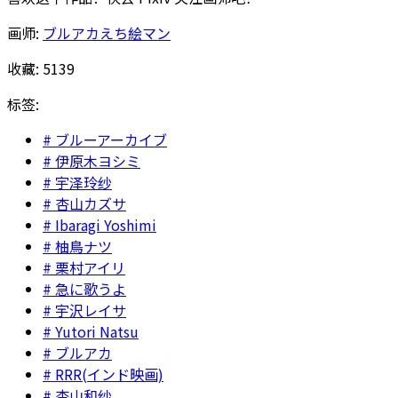
画师:
ブルアカえち絵マン
收藏:
5139
标签:
ブルーアーカイブ
伊原木ヨシミ
宇泽玲纱
杏山カズサ
Ibaragi Yoshimi
柚鳥ナツ
栗村アイリ
急に歌うよ
宇沢レイサ
Yutori Natsu
ブルアカ
RRR(インド映画)
杏山和纱