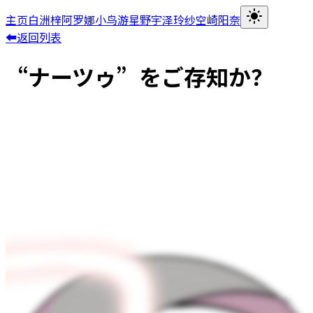
主页
白洲梓
阿罗娜
小鸟游星野
宇泽玲纱
空崎阳奈
⬅返回列表
“ナーツゥ”をご存知か？